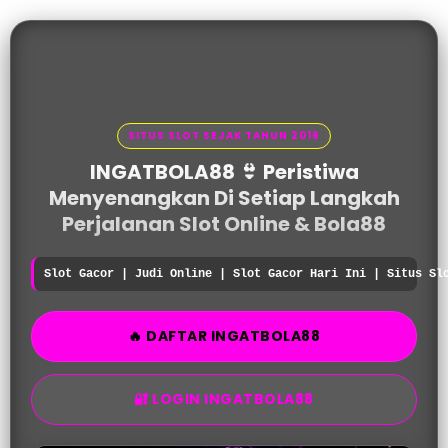
SITUS SLOT SEJAK TAHUN 2016
INGATBOLA88 👙 Peristiwa
Menyenangkan Di Setiap Langkah
Perjalanan Slot Online & Bola88
Slot Gacor | Judi Online | Slot Gacor Hari Ini | Situs Sl
🔥 DAFTAR INGATBOLA88
🔐 LOGIN INGATBOLA88